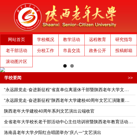
网站首页
学校概况
教学活动
远程教育
研究指导
老干部活动
分校工作
市县交流
政务公开
投稿邮箱
滚动图片区
学校要闻
>>
“永远跟党走·奋进新征程”省直单位离退休干部暨陕西老年大学文艺演出隆重举行
“永远跟党走·奋进新征程”陕西老年大学建校40周年文艺汇演隆重举行
陕西老年大学建校40周年系列文艺演出云端收官
全省老年大学校长老干部活动中心主任培训班​​​​​暨陕西老年教育活动高质量发展座谈会在西安举办
洛南县老年大学夕阳红合唱团举办“庆八一”文艺演出