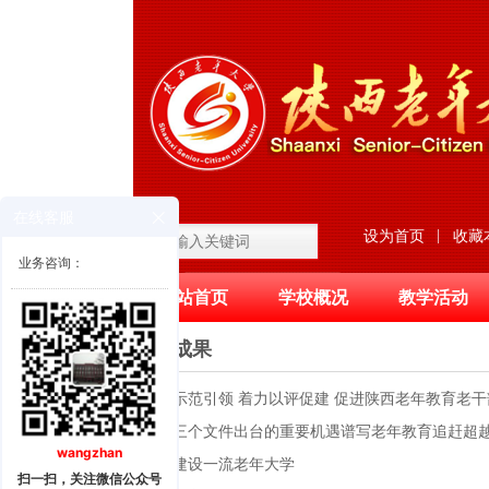
在线客服
|
设为首页
收藏
业务咨询：
网站首页
学校概况
教学活动
滚动图片区
研究成果
强化示范引领 着力以评促建 促进陕西老年教育老
抓住三个文件出台的重要机遇谱写老年教育追赶超
wangzhan
加快建设一流老年大学
扫一扫，关注微信公众号