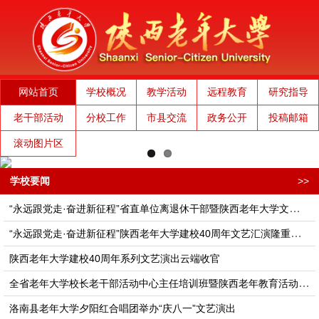
网站首页
学校概况
教学活动
远程教育
研究指导
老干部活动
分校工作
市县交流
政务公开
投稿邮箱
滚动图片区
学校要闻
>>
“永远跟党走·奋进新征程”省直单位离退休干部暨陕西老年大学文艺演出隆重举行
“永远跟党走·奋进新征程”陕西老年大学建校40周年文艺汇演隆重举行
陕西老年大学建校40周年系列文艺演出云端收官
全省老年大学校长老干部活动中心主任培训班​​​​​暨陕西老年教育活动高质量发展座谈会在西安举办
洛南县老年大学夕阳红合唱团举办“庆八一”文艺演出