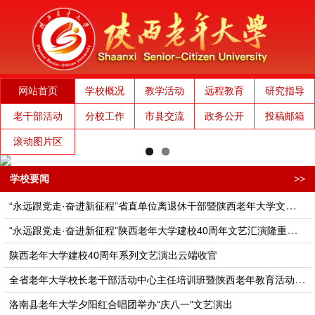
网站首页
学校概况
教学活动
远程教育
研究指导
老干部活动
分校工作
市县交流
政务公开
投稿邮箱
滚动图片区
学校要闻
>>
“永远跟党走·奋进新征程”省直单位离退休干部暨陕西老年大学文艺演出隆重举行
“永远跟党走·奋进新征程”陕西老年大学建校40周年文艺汇演隆重举行
陕西老年大学建校40周年系列文艺演出云端收官
全省老年大学校长老干部活动中心主任培训班​​​​​暨陕西老年教育活动高质量发展座谈会在西安举办
洛南县老年大学夕阳红合唱团举办“庆八一”文艺演出