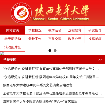
网站首页
学校概况
教学活动
远程教育
研究指导
老干部活动
分校工作
市县交流
政务公开
投稿邮箱
滚动图片区
学校要闻
>>
“永远跟党走·奋进新征程”省直单位离退休干部暨陕西老年大学文艺演出隆重举行
“永远跟党走·奋进新征程”陕西老年大学建校40周年文艺汇演隆重举行
陕西老年大学建校40周年系列文艺演出云端收官
全省老年大学校长老干部活动中心主任培训班​​​​​暨陕西老年教育活动高质量发展座谈会在西安举办
洛南县老年大学夕阳红合唱团举办“庆八一”文艺演出