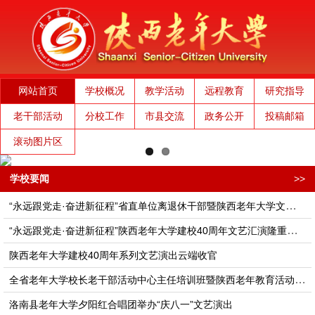
网站首页
学校概况
教学活动
远程教育
研究指导
老干部活动
分校工作
市县交流
政务公开
投稿邮箱
滚动图片区
学校要闻
>>
“永远跟党走·奋进新征程”省直单位离退休干部暨陕西老年大学文艺演出隆重举行
“永远跟党走·奋进新征程”陕西老年大学建校40周年文艺汇演隆重举行
陕西老年大学建校40周年系列文艺演出云端收官
全省老年大学校长老干部活动中心主任培训班​​​​​暨陕西老年教育活动高质量发展座谈会在西安举办
洛南县老年大学夕阳红合唱团举办“庆八一”文艺演出