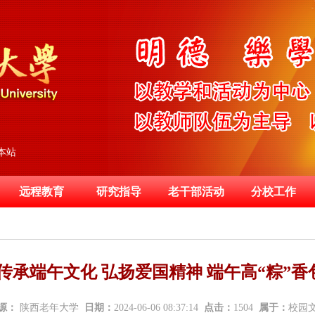
本站
远程教育
研究指导
老干部活动
分校工作
:传承端午文化 弘扬爱国精神 端午高“粽”香
源：
陕西老年大学
日期：
2024-06-06 08:37:14
点击：
1504
属于：
校园