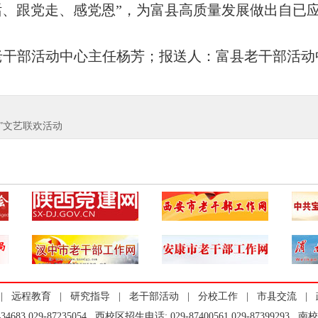
话、跟党走、感党恩”，为富县高质量发展做出自已
老干部活动中心主任杨芳；报送人：富县老干部活动
”文艺联欢活动
|
远程教育
|
研究指导
|
老干部活动
|
分校工作
|
市县交流
|
7434683 029-87235054 西校区招生电话: 029-87400561 029-87399293 南校