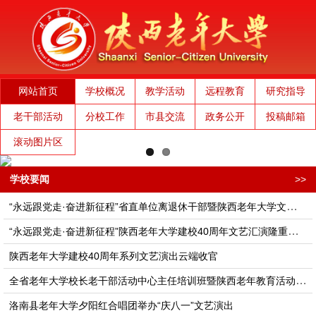
网站首页
学校概况
教学活动
远程教育
研究指导
老干部活动
分校工作
市县交流
政务公开
投稿邮箱
滚动图片区
学校要闻
>>
“永远跟党走·奋进新征程”省直单位离退休干部暨陕西老年大学文艺演出隆重举行
“永远跟党走·奋进新征程”陕西老年大学建校40周年文艺汇演隆重举行
陕西老年大学建校40周年系列文艺演出云端收官
全省老年大学校长老干部活动中心主任培训班​​​​​暨陕西老年教育活动高质量发展座谈会在西安举办
洛南县老年大学夕阳红合唱团举办“庆八一”文艺演出